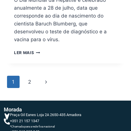
anualmente a 28 de julho, data que
corresponde ao dia de nascimento do
cientista Baruch Blumberg, que
desenvolveu o teste de diagnóstico e a
vacina para o vírus.
LER MAIS
1
2
Morada
Praça Gil Eanes Loja 2A 2650-435 Amadora
+351 21 157 1347
*Chamada para a rede fixa nacional