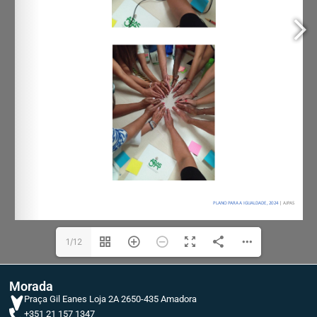
1/12
Morada
Praça Gil Eanes Loja 2A 2650-435 Amadora
+351 21 157 1347