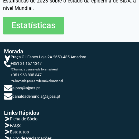
Estatísticas de 2023 sobre o estado da epidemia de SIDA, a
nível Mundial.
Estatísticas
Morada
Praça Gil Eanes Loja 2A 2650-435 Amadora
+351 21 157 1347
*Chamada para a rede fixa nacional
+351 968 805 347
**Chamada para a rede móvel nacional
ajpas@ajpas.pt
canaldadenuncia@ajpas.pt
Links Rápidos
Ficha de Sócio
FAQS
Estatutos
Livro de Reclamações