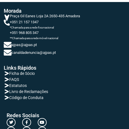
Morada
Praça Gil Eanes Loja 2A 2650-435 Amadora
+351 21 157 1347
*Chamada para a rede fixa nacional
+351 968 805 347
**Chamada para a rede móvel nacional
ajpas@ajpas.pt
canaldadenuncia@ajpas.pt
Links Rápidos
Ficha de Sócio
FAQS
Estatutos
Livro de Reclamações
Código de Conduta
Redes Sociais