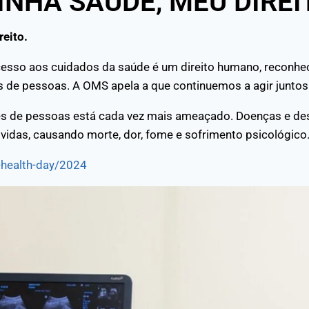
INHA SAÚDE, MEU DIREI
reito.
 acesso aos cuidados da saúde é um direito humano, reconhe
es de pessoas. A OMS apela a que continuemos a agir junt
ões de pessoas está cada vez mais ameaçado. Doenças e d
vidas, causando morte, dor, fome e sofrimento psicológico
-health-day/2024