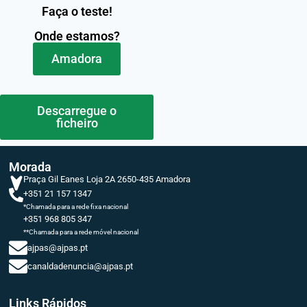
Faça o teste!
Onde estamos?
Amadora
Descarregue o
ficheiro
Morada
Praça Gil Eanes Loja 2A 2650-435 Amadora
+351 21 157 1347
*Chamada para a rede fixa nacional
+351 968 805 347
**Chamada para a rede móvel nacional
ajpas@ajpas.pt
canaldadenuncia@ajpas.pt
Links Rápidos