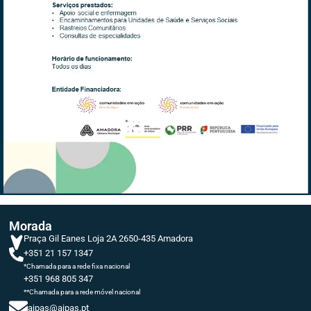
Morada
Praça Gil Eanes Loja 2A 2650-435 Amadora
+351 21 157 1347
*Chamada para a rede fixa nacional
+351 968 805 347
**Chamada para a rede móvel nacional
ajpas@ajpas.pt